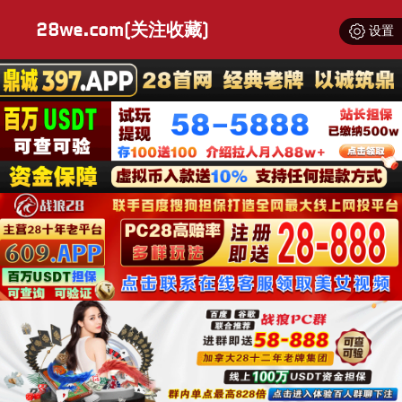
28we.com(关注收藏)
设置